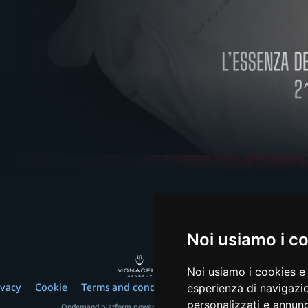
Noi usiamo i c
Noi usiamo i cookies e 
ivacy
Cookie
Terms and conditions
© 2026, Monacelli Italy 
esperienza di navigazio
personalizzati e annunci
Ondemand platform powered by
www.arancialive.com