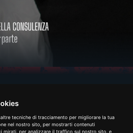
ookies
altre tecniche di tracciamento per migliorare la tua
Srl
ne nel nostro sito, per mostrarti contenuti
 mirati, per analizzare il traffico sul nostro sito, e