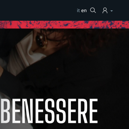
Cerca
it
en
Login
Help