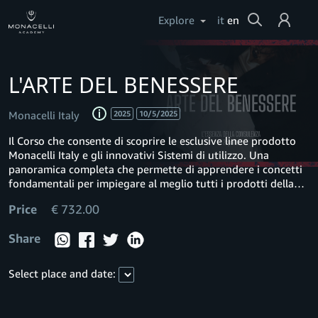
Cerca
Explore
it
en
Login
L'ARTE DEL BENESSERE
Help
Monacelli Italy
2025
10/5/2025
Il Corso che consente di scoprire le esclusive linee prodotto
Monacelli Italy e gli innovativi Sistemi di utilizzo. Una
panoramica completa che permette di apprendere i concetti
fondamentali per impiegare al meglio tutti i prodotti della
linea detergenza e trattamenti ed esaltare le loro qualità
Price
€ 732.00
attraverso un codice codificato e trasferibile.
Share
Select place and date: