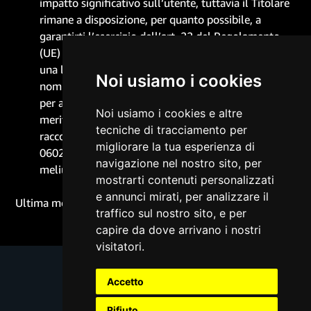
impatto significativo sull’utente, tuttavia il Titolare
rimane a disposizione, per quanto possibile, a
garantirti l’esercizio dell’art. 22 del Regolamento
(UE) n. 2016/679. Infine, hai il diritto di ottenere
una lista dei Responsabili esterni del trattamento
Noi usiamo i cookies
nominati dalla Società. Per esercitare i tuoi diritti, o
per avere ogni altra informazione o chiarimento in
Noi usiamo i cookies e altre
merito a questa informativa, contattaci via
tecniche di tracciamento per
raccomandata A/R
(all’indirizzo Via B. Ubaldi,
migliorare la tua esperienza di
06024 Gubbio (PG), via email o all’indirizzo
navigazione nel nostro sito, per
meliussrl@pec.it).
mostrarti contenuti personalizzati
e annunci mirati, per analizzare il
Ultima modifica: 20 Novembre 2023
traffico sul nostro sito, e per
capire da dove arrivano i nostri
visitatori.
Accetto
Rifiuto