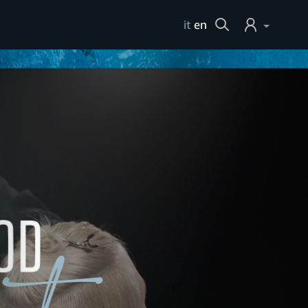
Cerca
it
en
Login
Help