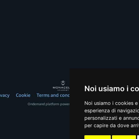
Noi usiamo i c
ivacy
Cookie
Terms and conditions
© 2026, Monacelli Italy 
Noi usiamo i cookies e 
Ondemand platform powered by
www.arancialive.com
esperienza di navigazio
personalizzati e annunci
per capire da dove arriv